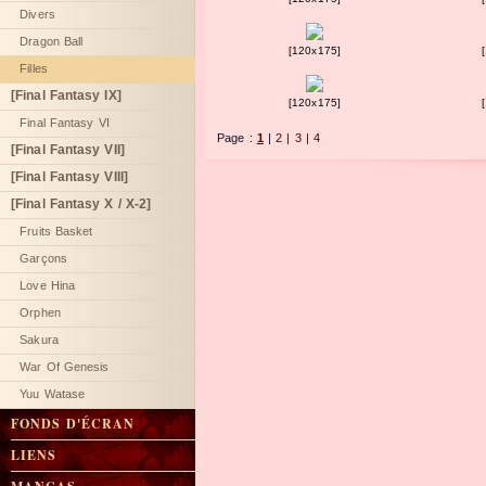
Divers
Dragon Ball
[120x175]
Filles
[Final Fantasy IX]
[120x175]
Final Fantasy VI
Page :
1
|
2
|
3
|
4
[Final Fantasy VII]
[Final Fantasy VIII]
[Final Fantasy X / X-2]
Fruits Basket
Garçons
Love Hina
Orphen
Sakura
War Of Genesis
Yuu Watase
FONDS D'ÉCRAN
LIENS