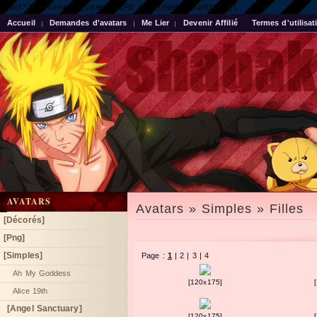
select * from compteur_visite WHERE DATE(date) = CURDATE()1
Accueil
Demandes d'avatars
Me Lier
Devenir Affilié
Termes d'utilisat
AVATARS
Avatars » Simples » Filles
[Décorés]
[Png]
[Simples]
Page :
1
|
2
|
3
|
4
Ah My Goddess
[120x175]
Alice 19th
[Angel Sanctuary]
[120x175]