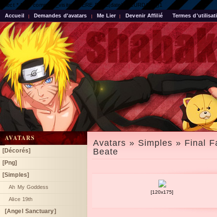
select * from compteur_visite WHERE DATE(date) = CURDATE()1
Accueil
Demandes d'avatars
Me Lier
Devenir Affilié
Termes d'utilisat
AVATARS
Avatars » Simples » Final F
Beate
[Décorés]
[Png]
[Simples]
Ah My Goddess
[120x175]
Alice 19th
[Angel Sanctuary]