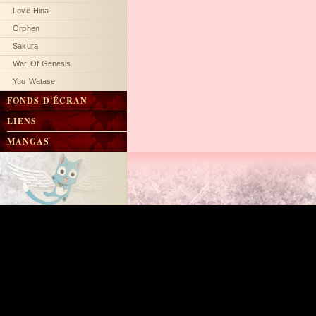
Love Hina
Orphen
Sakura
War Of Genesis
Yuu Watase
FONDS D'ÉCRAN
LIENS
MANGAS