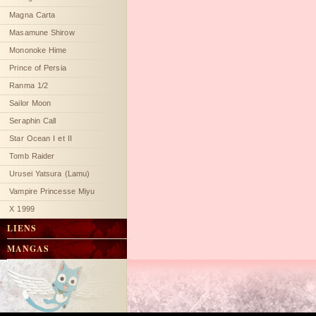
Magna Carta
Masamune Shirow
Mononoke Hime
Prince of Persia
Ranma 1/2
Sailor Moon
Seraphin Call
Star Ocean I et II
Tomb Raider
Urusei Yatsura (Lamu)
Vampire Princesse Miyu
X 1999
LIENS
MANGAS