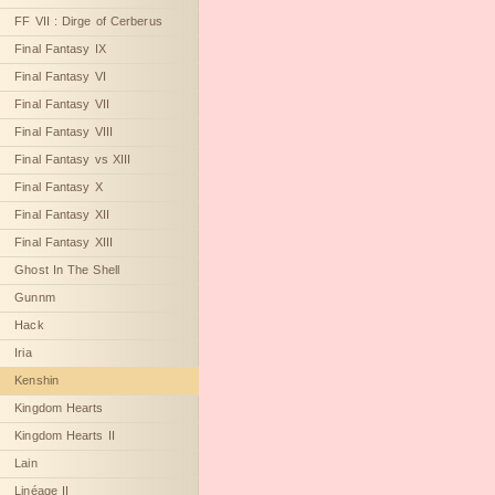
FF VII : Dirge of Cerberus
Final Fantasy IX
Final Fantasy VI
Final Fantasy VII
Final Fantasy VIII
Final Fantasy vs XIII
Final Fantasy X
Final Fantasy XII
Final Fantasy XIII
Ghost In The Shell
Gunnm
Hack
Iria
Kenshin
Kingdom Hearts
Kingdom Hearts II
Lain
Linéage II