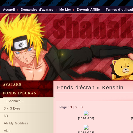
select * from compteur_visite WHERE DATE(date) = CURDATE()1
Accueil
Demandes d'avatars
Me Lier
Devenir Affilié
Termes d'utilisat
AVATARS
Fonds d'écran » Kenshin
FONDS D'ÉCRAN
.~|Shabaka|~.
Page :
1
|
2
|
3
3 x 3 Eyes
3D
[1024x768]
[
Ah My Goddess
Aion
[1024x768]
[