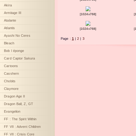
Akira
Armitage III
[1024x768]
[
Atalante
Atlantis
[1024x768]
[
Ayashi No Ceres
Page :
1
|
2
|
3
Bleach
Bob l éponge
Card Captor Sakura
Cartoons
Casshern
Chobits
Claymore
Dragon Age II
Dragon Ball, Z, GT
Evangelion
FF : The Spirit Within
FF VII : Advent Children
FF VII : Crisis Core