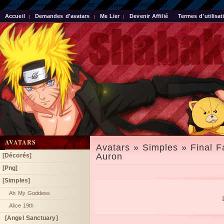
select * from compteur_visite WHERE DATE(date) = CURDATE()1
Accueil
Demandes d'avatars
Me Lier
Devenir Affilié
Termes d'utilisat
AVATARS
Avatars » Simples » Final F
Auron
[Décorés]
[Png]
[Simples]
Ah My Goddess
Alice 19th
[Angel Sanctuary]