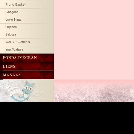
Fruits Basket
Garçons
Love Hina
Orphen
Sakura
War Of Genesis
Yuu Watase
FONDS D'ÉCRAN
LIENS
MANGAS