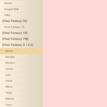
Divers
Dragon Ball
Filles
[Final Fantasy IX]
Final Fantasy VI
[Final Fantasy VII]
[Final Fantasy VIII]
[Final Fantasy X / X-2]
Auron
Baralay
Kimahri
Lenne
Lulu
Paine
Rikku
Tidus
Wakka
Yuna