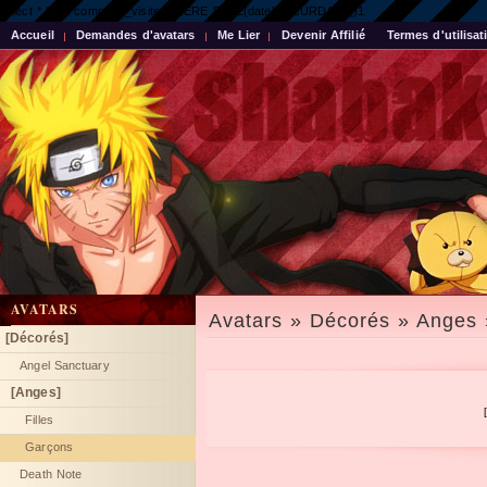
select * from compteur_visite WHERE DATE(date) = CURDATE()1
Accueil
Demandes d'avatars
Me Lier
Devenir Affilié
Termes d'utilisat
AVATARS
Avatars » Décorés » Anges
[Décorés]
Angel Sanctuary
[Anges]
Filles
Garçons
Death Note