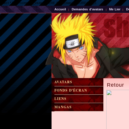
select * from compteur_visite WHERE DATE(date) = CURDATE()1
Accueil
Demandes d'avatars
Me Lier
D
AVATARS
Retour
FONDS D'ÉCRAN
LIENS
MANGAS