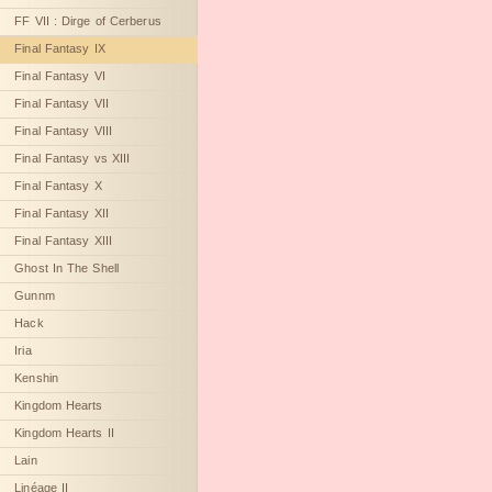
FF VII : Dirge of Cerberus
Final Fantasy IX
Final Fantasy VI
Final Fantasy VII
Final Fantasy VIII
Final Fantasy vs XIII
Final Fantasy X
Final Fantasy XII
Final Fantasy XIII
Ghost In The Shell
Gunnm
Hack
Iria
Kenshin
Kingdom Hearts
Kingdom Hearts II
Lain
Linéage II