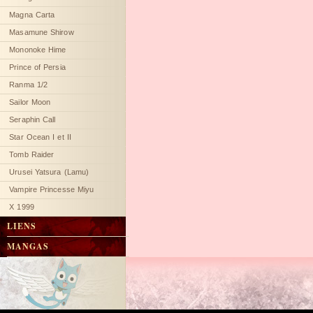
Magna Carta
Masamune Shirow
Mononoke Hime
Prince of Persia
Ranma 1/2
Sailor Moon
Seraphin Call
Star Ocean I et II
Tomb Raider
Urusei Yatsura (Lamu)
Vampire Princesse Miyu
X 1999
LIENS
MANGAS