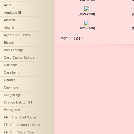
Akira
Armitage III
[1024x768]
[
Atalante
Atlantis
[1024x768]
[
Ayashi No Ceres
Page :
1
|
2
|
3
Bleach
Bob l éponge
Card Captor Sakura
Cartoons
Casshern
Chobits
Claymore
Dragon Age II
Dragon Ball, Z, GT
Evangelion
FF : The Spirit Within
FF VII : Advent Children
FF VII : Crisis Core