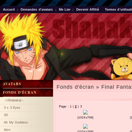
select * from compteur_visite WHERE DATE(date) = CURDATE()1
Accueil
Demandes d'avatars
Me Lier
Devenir Affilié
Termes d'utilisat
AVATARS
Fonds d'écran » Final Fanta
FONDS D'ÉCRAN
.~|Shabaka|~.
Page :
1
|
2
|
3
3 x 3 Eyes
3D
[1024x768]
[
Ah My Goddess
Aion
[1024x768]
[